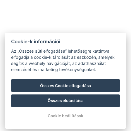
Cookie-k információi
Navigáció
Az „Összes süti elfogadása” lehetőségre kattintva
Főoldal
elfogadja a cookie-k tárolását az eszközén, amelyek
segítik a webhely navigációját, az adathasználat
Rólunk
elemzését és marketing tevékenységünket.
Kapcsolat
Adatvédelmi nyilatkozat
Összes Cookie elfogadása
ÁSZF
Összes elutasítása
© Copyright 2026 | Minden jog fenntartva |
Previo szállodai szoftver
Cookie beállítások