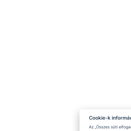
Elérhetőségek
villa17badacsony@gmail.com
Cookie-k informác
+36 20 575 6868
Az „Összes süti elfoga
8258 Badacsonytomaj, Napsugár utca 10.