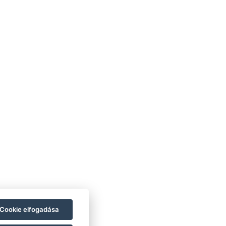
Navigáció
Főoldal
Rólunk
Cookie elfogadása
Kapcsolat